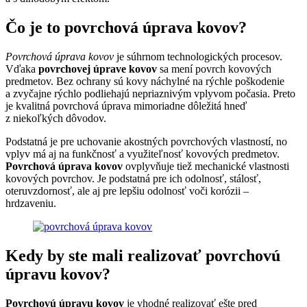
Čo je to povrchová úprava kovov?
Povrchová úprava kovov
je súhrnom technologických procesov.
Vďaka
povrchovej úprave kovov
sa mení povrch kovových
predmetov. Bez ochrany sú kovy náchylné na rýchle poškodenie
a zvyčajne rýchlo podliehajú nepriaznivým vplyvom počasia. Preto
je kvalitná povrchová úprava mimoriadne dôležitá hneď
z niekoľkých dôvodov.
Podstatná je pre uchovanie akostných povrchových vlastností, no
vplyv má aj na funkčnosť a využiteľnosť kovových predmetov.
Povrchová úprava kovov
ovplyvňuje tiež mechanické vlastnosti
kovových povrchov. Je podstatná pre ich odolnosť, stálosť,
oteruvzdornosť, ale aj pre lepšiu odolnosť voči korózii –
hrdzaveniu.
Kedy by ste mali realizovať povrchovú
úpravu kovov?
Povrchovú úpravu kovov
je vhodné realizovať ešte pred