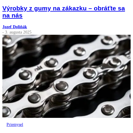
Výrobky z gumy na zákazku – obráťte sa
na nás
Jozef Doliňák
- 3. augusta 2025
Priemysel