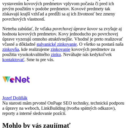
vystavením kovových predmetov vplyvom počasia či pred ich
prvým použitím v podobe predmetov. Kovové predmety tak
získavajú krajší vzhľad a predĺži sa aj ich životnosť bez zmeny
povrchových vlastností.
Netreba zabúdať, že vďaka
povrchovej úprave kovov
sa zvyšuje aj
hodnota kovových predmetov. Kovy jednoducho po povrchovej
úprave vyzerajú omnoho atraktívnejšie. Vhodné je preto realizovať
včasné a dôkladné
galvanické zinkovanie
. O všetko sa postará naša
zinkovňa
, kde realizujeme
zinkovanie
kovových predmetov za
použitia vysokokvalitného
zinku
. Neváhajte nás kedykoľvek
kontaktovať
. Sme tu pre vás.
Jozef Doliňák
Na starosti mám prvotné OnPage SEO techniky, technickú podporu
a úpravy na weboch, LinkBuilding (tvorba spätných odkazov),
reporty a interné sledovanie pozícií.
Mohlo by vás zaujímať