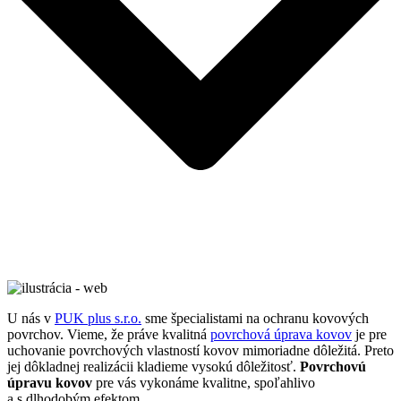
U nás v
PUK plus s.r.o.
sme špecialistami na ochranu kovových
povrchov. Vieme, že práve kvalitná
povrchová úprava kovov
je pre
uchovanie povrchových vlastností kovov mimoriadne dôležitá. Preto
jej dôkladnej realizácii kladieme vysokú dôležitosť.
Povrchovú
úpravu kovov
pre vás vykonáme kvalitne, spoľahlivo
a s dlhodobým efektom.