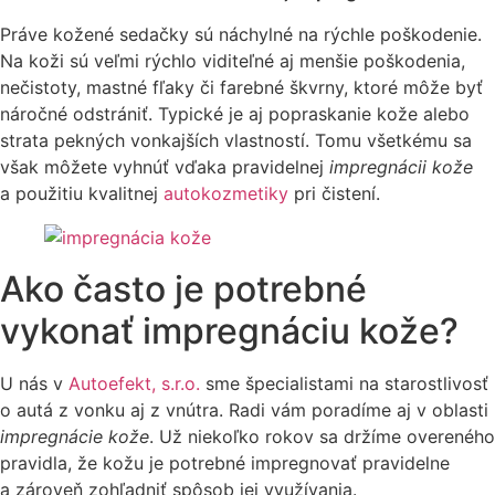
Práve kožené sedačky sú náchylné na rýchle poškodenie.
Na koži sú veľmi rýchlo viditeľné aj menšie poškodenia,
nečistoty, mastné fľaky či farebné škvrny, ktoré môže byť
náročné odstrániť. Typické je aj popraskanie kože alebo
strata pekných vonkajších vlastností. Tomu všetkému sa
však môžete vyhnúť vďaka pravidelnej
impregnácii kože
a použitiu kvalitnej
autokozmetiky
pri čistení.
Ako často je potrebné
vykonať impregnáciu kože?
U nás v
Autoefekt, s.r.o.
sme špecialistami na starostlivosť
o autá z vonku aj z vnútra. Radi vám poradíme aj v oblasti
impregnácie kože
. Už niekoľko rokov sa držíme overeného
pravidla, že kožu je potrebné impregnovať pravidelne
a zároveň zohľadniť spôsob jej využívania.