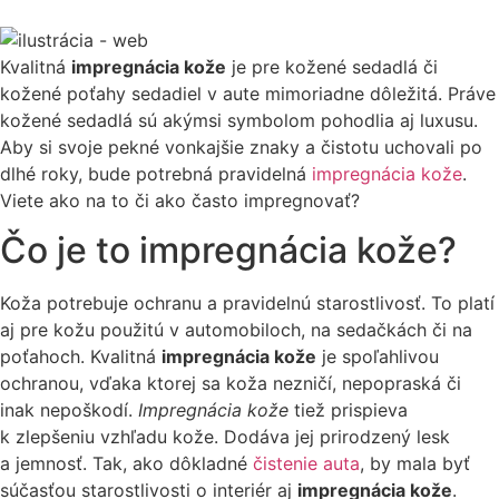
Kvalitná
impregnácia kože
je pre kožené sedadlá či
kožené poťahy sedadiel v aute mimoriadne dôležitá. Práve
kožené sedadlá sú akýmsi symbolom pohodlia aj luxusu.
Aby si svoje pekné vonkajšie znaky a čistotu uchovali po
dlhé roky, bude potrebná pravidelná
impregnácia kože
.
Viete ako na to či ako často impregnovať?
Čo je to impregnácia kože?
Koža potrebuje ochranu a pravidelnú starostlivosť. To platí
aj pre kožu použitú v automobiloch, na sedačkách či na
poťahoch. Kvalitná
impregnácia kože
je spoľahlivou
ochranou, vďaka ktorej sa koža nezničí, nepopraská či
inak nepoškodí.
Impregnácia kože
tiež prispieva
k zlepšeniu vzhľadu kože. Dodáva jej prirodzený lesk
a jemnosť. Tak, ako dôkladné
čistenie auta
, by mala byť
súčasťou starostlivosti o interiér aj
impregnácia kože
.