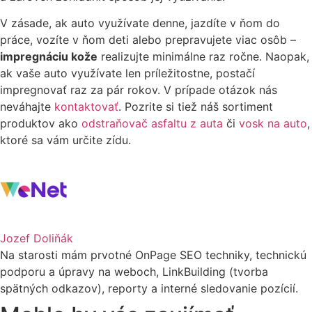
V zásade, ak auto využívate denne, jazdíte v ňom do
práce, vozíte v ňom deti alebo prepravujete viac osôb –
impregnáciu kože
realizujte minimálne raz ročne. Naopak,
ak vaše auto využívate len príležitostne, postačí
impregnovať raz za pár rokov. V prípade otázok nás
neváhajte
kontaktovať
. Pozrite si tiež náš sortiment
produktov ako
odstraňovač
a
sfaltu z auta
či
vosk na auto
,
ktoré sa vám určite zídu.
Jozef Doliňák
Na starosti mám prvotné OnPage SEO techniky, technickú
podporu a úpravy na weboch, LinkBuilding (tvorba
spätných odkazov), reporty a interné sledovanie pozícií.