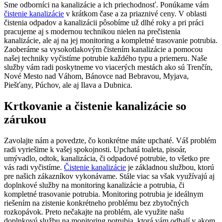
Sme odborníci na kanalizácie a ich priechodnosť. Ponúkame vám
čistenie kanalizácie
v krátkom čase a za priaznivé ceny. V oblasti
čistenia odpadov a kanalizácii pôsobíme už dlhé roky a pri práci
pracujeme aj s modernou technikou nielen na prečistenia
kanalizácie, ale aj na jej monitoring a kompletné trasovanie potrubia.
Zaoberáme sa vysokotlakovým čistením kanalizácie a pomocou
našej techniky vyčistíme potrubie každého typu a priemeru. Naše
služby vám radi poskytneme vo viacerých mestách ako sú Trenčín,
Nové Mesto nad Váhom, Bánovce nad Bebravou, Myjava,
Piešťany, Púchov, ale aj Ilava a Dubnica.
Krtkovanie a čistenie kanalizácie so
zárukou
Zavolajte nám a povedzte, čo konkrétne máte upchaté. Váš problém
radi vyriešime k vašej spokojnosti. Upchatá toaleta, pisoár,
umývadlo, odtok, kanalizácia, či odpadové potrubie, to všetko pre
vás radi vyčistíme.
Čistenie kanalizácie
je základnou službou, ktorú
pre našich zákazníkov vykonávame. Stále viac sa však využívajú aj
doplnkové služby na monitoring kanalizácie a potrubia, či
kompletné trasovanie potrubia. Monitoring potrubia je ideálnym
riešením na zistenie konkrétneho problému bez zbytočných
rozkopávok. Preto nečakajte na problém, ale využite našu
doplnkovú službu na monitoring potrubia, ktorá vám odhalí v akom