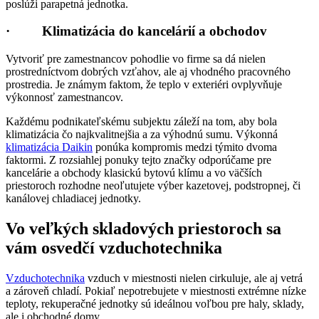
poslúži parapetná jednotka.
· Klimatizácia do kancelárií a obchodov
Vytvoriť pre zamestnancov pohodlie vo firme sa dá nielen
prostredníctvom dobrých vzťahov, ale aj vhodného pracovného
prostredia. Je známym faktom, že teplo v exteriéri ovplyvňuje
výkonnosť zamestnancov.
Každému podnikateľskému subjektu záleží na tom, aby bola
klimatizácia čo najkvalitnejšia a za výhodnú sumu. Výkonná
klimatizácia Daikin
ponúka kompromis medzi týmito dvoma
faktormi. Z rozsiahlej ponuky tejto značky odporúčame pre
kancelárie a obchody klasickú bytovú klímu a vo väčších
priestoroch rozhodne neoľutujete výber kazetovej, podstropnej, či
kanálovej chladiacej jednotky.
Vo veľkých skladových priestoroch sa
vám osvedčí vzduchotechnika
Vzduchotechnika
vzduch v miestnosti nielen cirkuluje, ale aj vetrá
a zároveň chladí. Pokiaľ nepotrebujete v miestnosti extrémne nízke
teploty, rekuperačné jednotky sú ideálnou voľbou pre haly, sklady,
ale i obchodné domy.