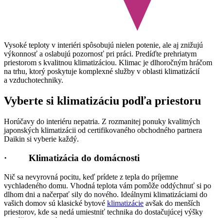
Vysoké teploty v interiéri spôsobujú nielen potenie, ale aj znižujú
výkonnosť a oslabujú pozornosť pri práci. Predíďte prehriatym
priestorom s kvalitnou klimatizáciou. Klimac je dlhoročným hráčom
na trhu, ktorý poskytuje komplexné služby v oblasti klimatizácií
a vzduchotechniky.
Vyberte si klimatizáciu podľa priestoru
Horúčavy do interiéru nepatria. Z rozmanitej ponuky kvalitných
japonských klimatizácii od certifikovaného obchodného partnera
Daikin si vyberie každý.
· Klimatizácia do domácnosti
Nič sa nevyrovná pocitu, keď prídete z tepla do príjemne
vychladeného domu. Vhodná teplota vám pomôže oddýchnuť si po
dlhom dni a načerpať sily do nového. Ideálnymi klimatizáciami do
vašich domov sú klasické bytové
klimatizácie
avšak do menších
priestorov, kde sa nedá umiestniť technika do dostačujúcej výšky