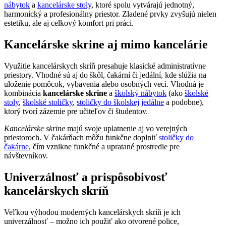
nábytok
a
kancelárske stoly
, ktoré spolu vytvárajú jednotný,
harmonický a profesionálny priestor. Zladené prvky zvyšujú nielen
estetiku, ale aj celkový komfort pri práci.
Kancelárske skrine aj mimo kancelárie
Využitie kancelárskych skríň presahuje klasické administratívne
priestory. Vhodné sú aj do škôl, čakární či jedální, kde slúžia na
uloženie pomôcok, vybavenia alebo osobných vecí. Vhodná je
kombinácia
kancelárske skrine
a
školský nábytok
(ako
školské
stoly
,
školské stoličky
,
stoličky do školskej jedálne
a podobne),
ktorý tvorí zázemie pre učiteľov či študentov.
Kancelárske skrine
majú svoje uplatnenie aj vo verejných
priestoroch. V čakárňach môžu funkčne doplniť
stoličky do
čakárne
, čím vznikne funkčné a upratané prostredie pre
návštevníkov.
Univerzálnosť a prispôsobivosť
kancelárskych skríň
Veľkou výhodou moderných kancelárskych skríň je ich
univerzálnosť – možno ich použiť ako otvorené police,