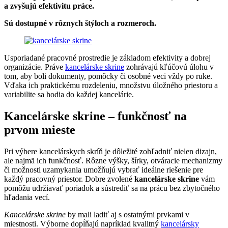
a zvyšujú efektivitu práce.
Sú dostupné v rôznych štýloch a rozmeroch.
Usporiadané pracovné prostredie je základom efektivity a dobrej
organizácie. Práve
kancelárske skrine
zohrávajú kľúčovú úlohu v
tom, aby boli dokumenty, pomôcky či osobné veci vždy po ruke.
Vďaka ich praktickému rozdeleniu, množstvu úložného priestoru a
variabilite sa hodia do každej kancelárie.
Kancelárske skrine – funkčnosť na
prvom mieste
Pri výbere kancelárskych skríň je dôležité zohľadniť nielen dizajn,
ale najmä ich funkčnosť. Rôzne výšky, šírky, otváracie mechanizmy
či možnosti uzamykania umožňujú vybrať ideálne riešenie pre
každý pracovný priestor. Dobre zvolené
kancelárske skrine
vám
pomôžu udržiavať poriadok a sústrediť sa na prácu bez zbytočného
hľadania vecí.
Kancelárske skrine
by mali ladiť aj s ostatnými prvkami v
miestnosti. Výborne dopĺňajú napríklad kvalitný
kancelársky