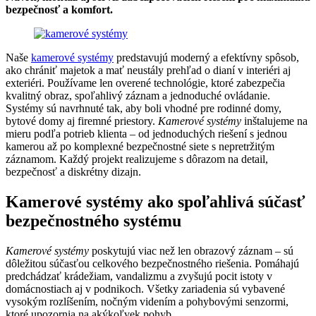
bezpečnosť a komfort.
Naše
kamerové systémy
predstavujú moderný a efektívny spôsob,
ako chrániť majetok a mať neustály prehľad o dianí v interiéri aj
exteriéri. Používame len overené technológie, ktoré zabezpečia
kvalitný obraz, spoľahlivý záznam a jednoduché ovládanie.
Systémy sú navrhnuté tak, aby boli vhodné pre rodinné domy,
bytové domy aj firemné priestory.
Kamerové systémy
inštalujeme na
mieru podľa potrieb klienta – od jednoduchých riešení s jednou
kamerou až po komplexné bezpečnostné siete s nepretržitým
záznamom. Každý projekt realizujeme s dôrazom na detail,
bezpečnosť a diskrétny dizajn.
Kamerové systémy ako spoľahlivá súčasť
bezpečnostného systému
Kamerové systémy
poskytujú viac než len obrazový záznam – sú
dôležitou súčasťou celkového bezpečnostného riešenia. Pomáhajú
predchádzať krádežiam, vandalizmu a zvyšujú pocit istoty v
domácnostiach aj v podnikoch. Všetky zariadenia sú vybavené
vysokým rozlíšením, nočným videním a pohybovými senzormi,
ktoré upozornia na akýkoľvek pohyb.