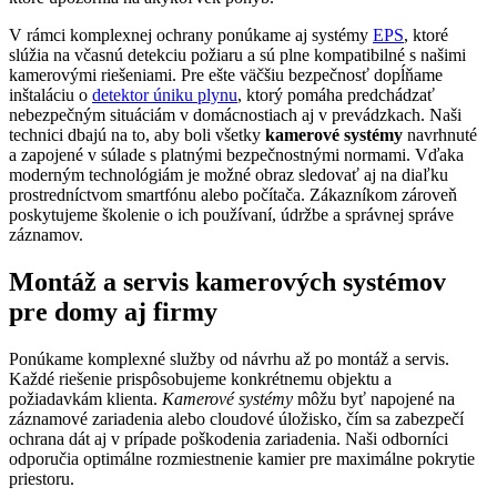
V rámci komplexnej ochrany ponúkame aj systémy
EPS
, ktoré
slúžia na včasnú detekciu požiaru a sú plne kompatibilné s našimi
kamerovými riešeniami. Pre ešte väčšiu bezpečnosť dopĺňame
inštaláciu o
detektor úniku plynu
, ktorý pomáha predchádzať
nebezpečným situáciám v domácnostiach aj v prevádzkach. Naši
technici dbajú na to, aby boli všetky
kamerové systémy
navrhnuté
a zapojené v súlade s platnými bezpečnostnými normami. Vďaka
moderným technológiám je možné obraz sledovať aj na diaľku
prostredníctvom smartfónu alebo počítača. Zákazníkom zároveň
poskytujeme školenie o ich používaní, údržbe a správnej správe
záznamov.
Montáž a servis kamerových systémov
pre domy aj firmy
Ponúkame komplexné služby od návrhu až po montáž a servis.
Každé riešenie prispôsobujeme konkrétnemu objektu a
požiadavkám klienta.
Kamerové systémy
môžu byť napojené na
záznamové zariadenia alebo cloudové úložisko, čím sa zabezpečí
ochrana dát aj v prípade poškodenia zariadenia. Naši odborníci
odporučia optimálne rozmiestnenie kamier pre maximálne pokrytie
priestoru.