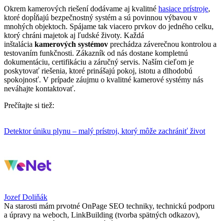
Okrem kamerových riešení dodávame aj kvalitné
hasiace prístroje
,
ktoré dopĺňajú bezpečnostný systém a sú povinnou výbavou v
mnohých objektoch. Spájame tak viacero prvkov do jedného celku,
ktorý chráni majetok aj ľudské životy. Každá
inštalácia
kamerových systémov
prechádza záverečnou kontrolou a
testovaním funkčnosti. Zákazník od nás dostane kompletnú
dokumentáciu, certifikáciu a záručný servis. Naším cieľom je
poskytovať riešenia, ktoré prinášajú pokoj, istotu a dlhodobú
spokojnosť. V prípade záujmu o kvalitné kamerové systémy nás
neváhajte kontaktovať.
Prečítajte si tiež:
Detektor úniku plynu – malý prístroj, ktorý môže zachrániť život
Jozef Doliňák
Na starosti mám prvotné OnPage SEO techniky, technickú podporu
a úpravy na weboch, LinkBuilding (tvorba spätných odkazov),