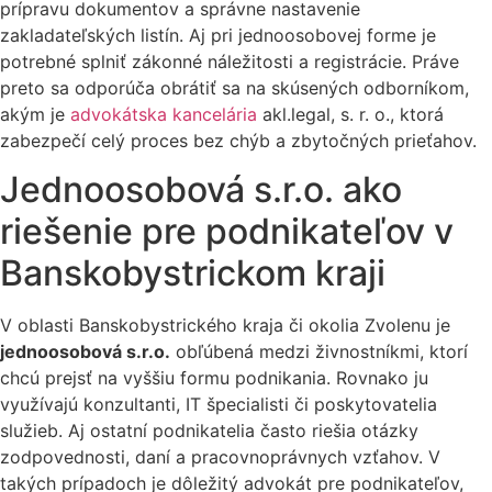
prípravu dokumentov a správne nastavenie
zakladateľských listín. Aj pri jednoosobovej forme je
potrebné splniť zákonné náležitosti a registrácie. Práve
preto sa odporúča obrátiť sa na skúsených odborníkom,
akým je
advokátska kancelária
akl.legal, s. r. o., ktorá
zabezpečí celý proces bez chýb a zbytočných prieťahov.
Jednoosobová s.r.o. ako
riešenie pre podnikateľov v
Banskobystrickom kraji
V oblasti Banskobystrického kraja či okolia Zvolenu je
jednoosobová s.r.o.
obľúbená medzi živnostníkmi, ktorí
chcú prejsť na vyššiu formu podnikania. Rovnako ju
využívajú konzultanti, IT špecialisti či poskytovatelia
služieb. Aj ostatní podnikatelia často riešia otázky
zodpovednosti, daní a pracovnoprávnych vzťahov. V
takých prípadoch je dôležitý advokát pre podnikateľov,