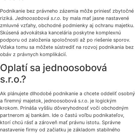
Podnikanie bez právneho zázemia môže priniesť zbytočné
riziká.
Jednoosobová s.r.o.
by mala mať jasne nastavené
zmluvné vzťahy, obchodné podmienky aj ochranu majetku.
Skúsená advokátska kancelária poskytne komplexnú
podporu od založenia spoločnosti až po riešenie sporov.
Vďaka tomu sa môžete sústrediť na rozvoj podnikania bez
obáv z právnych komplikácií.
Oplatí sa jednoosobová
s.r.o.?
Ak plánujete dlhodobé podnikanie a chcete oddeliť osobný
a firemný majetok, jednoosobová s.r.o. je logickým
krokom. Prináša vyššiu dôveryhodnosť voči obchodným
partnerom aj bankám. Ide o častú voľbu podnikateľov,
ktorí chcú rásť a zároveň mať právnu istotu. Správne
nastavenie firmy od začiatku je základom stabilného