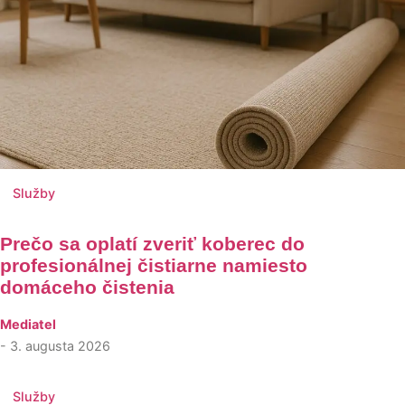
Služby
Prečo sa oplatí zveriť koberec do
profesionálnej čistiarne namiesto
domáceho čistenia
Mediatel
- 3. augusta 2026
Služby