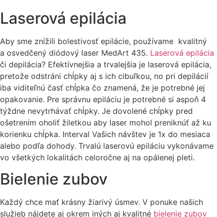
Laserová epilácia
Aby sme znížili bolestivosť epilácie, používame kvalitný
a osvedčený diódový laser MedArt 435.
Laserová epilácia
či depilácia? Efektívnejšia a trvalejšia je laserová epilácia,
pretože odstráni chĺpky aj s ich cibuľkou, no pri depilácií
iba viditeľnú časť chĺpka čo znamená, že je potrebné jej
opakovanie. Pre správnu epiláciu je potrebné si aspoň 4
týždne nevytrhávať chĺpky. Je dovolené chĺpky pred
ošetrením oholiť žiletkou aby laser mohol preniknúť až ku
korienku chĺpka. Interval Vašich návštev je 1x do mesiaca
alebo podľa dohody. Trvalú laserovú epiláciu vykonávame
vo všetkých lokalitách celoročne aj na opálenej pleti.
Bielenie zubov
Každý chce mať krásny žiarivý úsmev. V ponuke našich
služieb nájdete aj okrem iných aj kvalitné
bielenie zubov