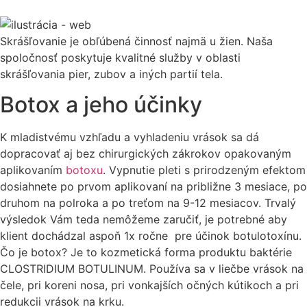
Skrášľovanie je obľúbená činnosť najmä u žien. Naša
spoločnosť poskytuje kvalitné služby v oblasti
skrášľovania pier, zubov a iných partií tela.
Botox a jeho účinky
K mladistvému vzhľadu a vyhladeniu vrások sa dá
dopracovať aj bez chirurgických zákrokov opakovaným
aplikovaním
botoxu
. Vypnutie pleti s prirodzeným efektom
dosiahnete po prvom aplikovaní na približne 3 mesiace, po
druhom na polroka a po treťom na 9-12 mesiacov. Trvalý
výsledok Vám teda nemôžeme zaručiť, je potrebné aby
klient dochádzal aspoň 1x ročne pre účinok botulotoxínu.
Čo je botox? Je to kozmetická forma produktu baktérie
CLOSTRIDIUM BOTULINUM. Používa sa v liečbe vrások na
čele, pri koreni nosa, pri vonkajších očných kútikoch a pri
redukcii vrások na krku.