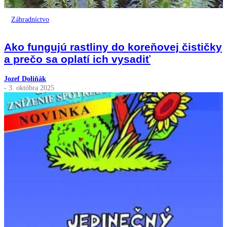
Záhradníctvo
Ako fungujú rastliny do koreňovej čističky
a prečo sa oplatí ich vysadiť
Jozef Doliňák
- 3. októbra 2025