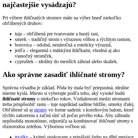
najčastejšie vysádzajú?
Pri výbere ihličnatých stromov máte na výber hneď niekoľko
obľúbených druhov:
tuja – obľúbená pre tvarovanie a hustý rast,
smrek – tradičný strom s výraznou vôňou a rýchlym rastom,
borovica – odolná, nenáročná a esteticky výrazná,
jedľa – elegantná s mäkkými ihličkami, vhodná aj ako
vianočný stromček,
cypruštek – ideálny do menších záhrad alebo skaliek.
Ako správne zasadiť ihličnaté stromy?
Správna výsadba je základ. Pôda by mala byť priepustná, ideálne
mierne kyslá. Miesto si vyberajte podľa toho, aký vysoké budú
ihličnaté stromy
o niekoľko rokov. Vzdialenosti medzi stromami
treba prispôsobiť rastu – tuje napríklad sadíme bližšie, smreky ďalej.
Obľúbené sú aj
stromy
vo forme sadeníc s koreňovým balom, ktoré
rýchlo zakorenia a začnú rásť už počas prvého roka. Aby záhrada
nepôsobila monotónne, odporúča sa kombinovať
ihličnaté stromy
s
rôznorodou zeleňou. Výbornou voľbou sú:
trvalky
– kvitnú opakovane a prinášajú farbu na dlhé mesiace,