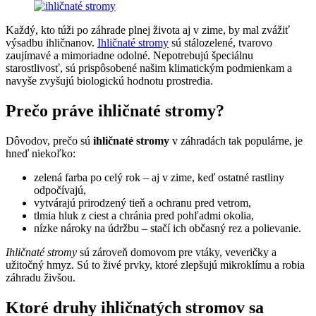
Každý, kto túži po záhrade plnej života aj v zime, by mal zvážiť
výsadbu ihličnanov.
Ihličnaté stromy
sú stálozelené, tvarovo
zaujímavé a mimoriadne odolné. Nepotrebujú špeciálnu
starostlivosť, sú prispôsobené našim klimatickým podmienkam a
navyše zvyšujú biologickú hodnotu prostredia.
Prečo práve ihličnaté stromy?
Dôvodov, prečo sú
ihličnaté stromy
v záhradách tak populárne, je
hneď niekoľko:
zelená farba po celý rok – aj v zime, keď ostatné rastliny
odpočívajú,
vytvárajú prirodzený tieň a ochranu pred vetrom,
tlmia hluk z ciest a chránia pred pohľadmi okolia,
nízke nároky na údržbu – stačí ich občasný rez a polievanie.
Ihličnaté stromy
sú zároveň domovom pre vtáky, veveričky a
užitočný hmyz. Sú to živé prvky, ktoré zlepšujú mikroklímu a robia
záhradu živšou.
Ktoré druhy ihličnatých stromov sa