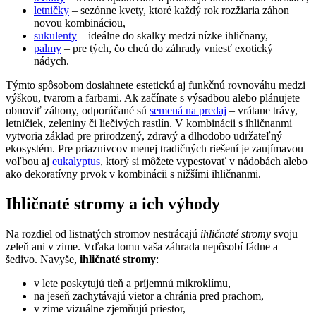
letničky
– sezónne kvety, ktoré každý rok rozžiaria záhon
novou kombináciou,
sukulenty
– ideálne do skalky medzi nízke ihličnany,
palmy
– pre tých, čo chcú do záhrady vniesť exotický
nádych.
Týmto spôsobom dosiahnete estetickú aj funkčnú rovnováhu medzi
výškou, tvarom a farbami. Ak začínate s výsadbou alebo plánujete
obnoviť záhony, odporúčané sú
semená na predaj
– vrátane trávy,
letničiek, zeleniny či liečivých rastlín. V kombinácii s ihličnanmi
vytvoria základ pre prirodzený, zdravý a dlhodobo udržateľný
ekosystém. Pre priaznivcov menej tradičných riešení je zaujímavou
voľbou aj
eukalyptus
, ktorý si môžete vypestovať v nádobách alebo
ako dekoratívny prvok v kombinácii s nižšími ihličnanmi.
Ihličnaté stromy a ich výhody
Na rozdiel od listnatých stromov nestrácajú
ihličnaté stromy
svoju
zeleň ani v zime. Vďaka tomu vaša záhrada nepôsobí fádne a
šedivo. Navyše,
ihličnaté stromy
:
v lete poskytujú tieň a príjemnú mikroklímu,
na jeseň zachytávajú vietor a chránia pred prachom,
v zime vizuálne zjemňujú priestor,