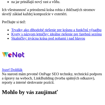
na jar prinášajú nový rast a vôňu.
Ich všestrannosť a prirodzená krása robia z ihličnatých stromov
skvelý základ každej kompozície v exteriéri.
Prečítajte si tiež:
Trvalky ako dlhodobé riešenie pre krásnu a funkčnú výsadbu
Kvety s názvom letničky: ideálne riešenie pre farebnú sezónu
Skalničky: trvácna krása pod nohami i nad hlavou
Jozef Doliňák
Na starosti mám prvotné OnPage SEO techniky, technickú podporu
a úpravy na weboch, LinkBuilding (tvorba spätných odkazov),
reporty a interné sledovanie pozícií.
Mohlo by vás zaujímať