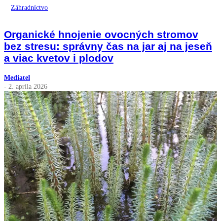
Záhradníctvo
Organické hnojenie ovocných stromov
bez stresu: správny čas na jar aj na jeseň
a viac kvetov i plodov
Mediatel
- 2. apríla 2026