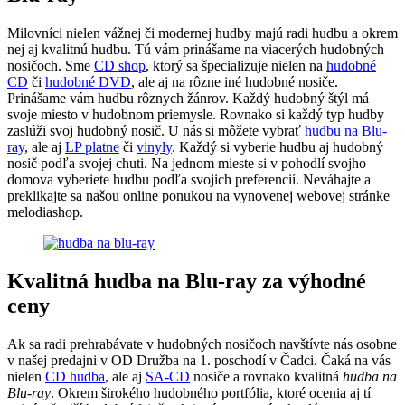
Milovníci nielen vážnej či modernej hudby majú radi hudbu a okrem
nej aj kvalitnú hudbu. Tú vám prinášame na viacerých hudobných
nosičoch. Sme
CD shop
, ktorý sa špecializuje nielen na
hudobné
CD
či
hudobné DVD
, ale aj na rôzne iné hudobné nosiče.
Prinášame vám hudbu rôznych žánrov. Každý hudobný štýl má
svoje miesto v hudobnom priemysle. Rovnako si každý typ hudby
zaslúži svoj hudobný nosič. U nás si môžete vybrať
hudbu na Blu-
ray
, ale aj
LP platne
či
vinyly
. Každý si vyberie hudbu aj hudobný
nosič podľa svojej chuti. Na jednom mieste si v pohodlí svojho
domova vyberiete hudbu podľa svojich preferencií. Neváhajte a
preklikajte sa našou online ponukou na vynovenej webovej stránke
melodiashop.
Kvalitná hudba na Blu-ray za výhodné
ceny
Ak sa radi prehrabávate v hudobných nosičoch navštívte nás osobne
v našej predajni v OD Družba na 1. poschodí v Čadci. Čaká na vás
nielen
CD hudba
, ale aj
SA-CD
nosiče a rovnako kvalitná
hudba na
Blu-ray
. Okrem širokého hudobného portfólia, ktoré ocenia aj tí