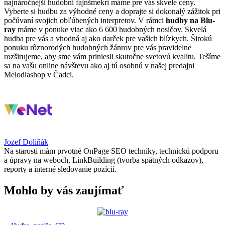
najnáročnejší hudobní fajnšmekri máme pre vás skvelé ceny.
Vyberte si hudbu za výhodné ceny a doprajte si dokonalý zážitok pri
počúvaní svojich obľúbených interpretov. V rámci
hudby na Blu-
ray
máme v ponuke viac ako 6 600 hudobných nosičov. Skvelá
hudba pre vás a vhodná aj ako darček pre vašich blízkych. Širokú
ponuku rôznorodých hudobných žánrov pre vás pravidelne
rozširujeme, aby sme vám priniesli skutočne svetovú kvalitu. Tešíme
sa na vašu online návštevu ako aj tú osobnú v našej predajni
Melodiashop v Čadci.
Jozef Doliňák
Na starosti mám prvotné OnPage SEO techniky, technickú podporu
a úpravy na weboch, LinkBuilding (tvorba spätných odkazov),
reporty a interné sledovanie pozícií.
Mohlo by vás zaujímať