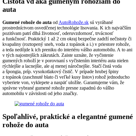
Čistota vďaka gumeným rohožiam do
auta
Gumené rohože do auta
od
AutoRohože.sk
sú vyrábané
prostredníctvom osvedčenej technológie lisovania. K ich najväčším
pozitívam patrí dlhá životnosť, oderuvzdornosť, trvácnosť
a funkčnosť. Praktický 1 až 2 cm okraj bezpečne zadrží nečistoty či
kvapaliny (roztopený sneh, voda z topánok a i.) v priestore rohože,
a teda nedôjde k ich preniku do interiéru vášho automobilu. A to ani
v tých najostrejších zákrutách. Zaiste uznáte, že vyčistenie
gumených rohoží je v porovnaní s vyčistením interiéru auta nielen
rýchlejšie a lacnejšie, ale aj menej náročnejšie. Stačí čistá voda
a špongia, príp. vysokotlakový čistič. V prípade hrubej špiny
z topánok (zaschnuté blato či veľké kusy listov) rohož jednoducho
vyberiete von, vyklepete a naspäť uložíte. Garantujeme vám, že
správne vybrané gumené rohože presne zapadnú do vášho
automobilu v závislosti od jeho značky.
Spoľahlivé, praktické a elegantné gumené
rohože do auta