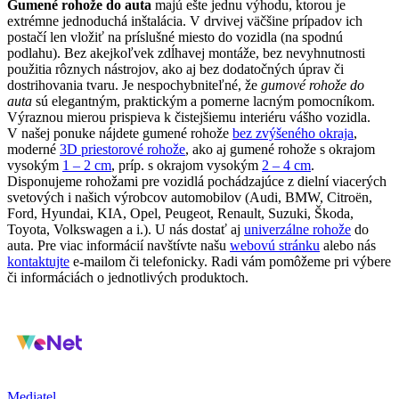
Gumené rohože do auta
majú ešte jednu výhodu, ktorou je
extrémne jednoduchá inštalácia. V drvivej väčšine prípadov ich
postačí len vložiť na príslušné miesto do vozidla (na spodnú
podlahu). Bez akejkoľvek zdĺhavej montáže, bez nevyhnutnosti
použitia rôznych nástrojov, ako aj bez dodatočných úprav či
dostrihovania tvaru. Je nespochybniteľné, že
gumové rohože do
auta
sú elegantným, praktickým a pomerne lacným pomocníkom.
Výraznou mierou prispieva k čistejšiemu interiéru vášho vozidla.
V našej ponuke nájdete gumené rohože
bez zvýšeného okraja
,
moderné
3D priestorové rohože
, ako aj gumené rohože s okrajom
vysokým
1 – 2 cm
, príp. s okrajom vysokým
2 – 4 cm
.
Disponujeme rohožami pre vozidlá pochádzajúce z dielní viacerých
svetových i našich výrobcov automobilov (Audi, BMW, Citroën,
Ford, Hyundai, KIA, Opel, Peugeot, Renault, Suzuki, Škoda,
Toyota, Volkswagen a i.). U nás dostať aj
univerzálne rohože
do
auta. Pre viac informácií navštívte našu
webovú stránku
alebo nás
kontaktujte
e-mailom či telefonicky. Radi vám pomôžeme pri výbere
či informáciách o jednotlivých produktoch.
Mediatel