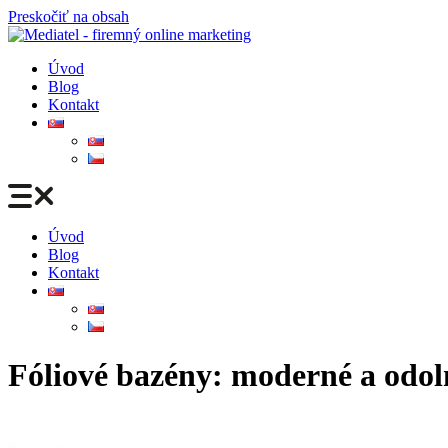
Preskočiť na obsah
Úvod
Blog
Kontakt
Úvod
Blog
Kontakt
Fóliové bazény: moderné a odol