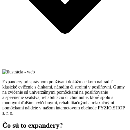
Expandery pri správnom používaní dokážu celkom nahradiť
klasické cvičenie s činkami, náradím či strojmi v posilňovni. Gumy
na cvičenie sú univerzálnymi pomôckami na posilňovanie
a spevnenie svalstva, rehabilitáciu či chudnutie, ktoré spolu s
mnohými ďalšími cvičebnými, rehabilitačnými a relaxačnými
pomôckami nájdete v našom internetovom obchode FYZIO.SHOP
s. r. o..
Čo sú to expandery?