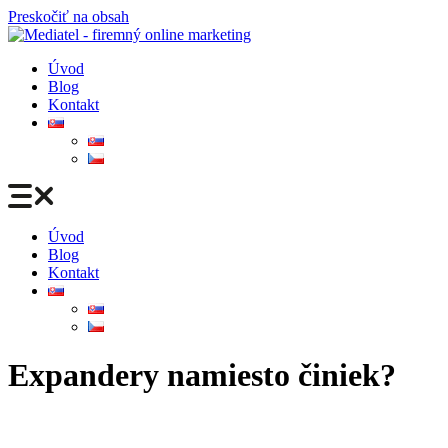
Preskočiť na obsah
Úvod
Blog
Kontakt
Úvod
Blog
Kontakt
Expandery namiesto činiek?