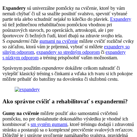
Expandery
sú univerzálne pomôcky na cvičenie, ktoré by vám
nemali chýbať či už sa snažíte posilniť svalstvo, spevniť vybrané
partie tela alebo schudnúť nejaké to kilečko do plaviek.
Expandery
sú tiež jedinečnou rehabilitačnou pomôckou vhodnou pri
poúrazových stavoch, po operáciách, artroskopii, ale i pre
športovcov či bežných ľudí, ktorí dbajú na zdravie svojho tela.
S
expandermi
čiže
gumami na cvičenie
môžete cvičiť rozličné cviky
so záťažou, ktorá vám je príjemná, vybrať si môžete
expandery so
silným odporom
,
expandery so stredným odporom
či
expandery
s nízkym odporom
a tréning prispôsobiť vašim možnostiam.
Správnym použitím
expanderov
dokážete celkom nahradiť či
vylepšiť klasický tréning s činkami a vďaka ich tvaru si ich pokojne
môžete pribaliť do batožiny na dovolenku či služobnú cestu.
Ako správne cvičiť a rehabilitovať s expandermi?
Gumy na cvičenie
môžete použiť ako samostatnú cvičebnú
pomôcku, no pre dosiahnutie dokonalého výsledku je vhodné ich
kombinovať s
sm systém gumami
, ktoré tréningu dodajú i zdravotnú
stránku a postarajú sa o komplexné precvičenie svalových reťazcov.
Dôležité je i správne uvoľnenie namáhaného svalstva, pravidelná