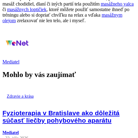
masáž chodidiel, dlaní či iných partií tela použitím
masážneho valca
či
masážnych loptičiek
, ktoré môžete použiť samostatne ihneď po
tréningu alebo si dopriať chvíľku na relax a vďaka
masážnym
olejom
zrelaxovať nie len telo, ale i myseľ.
Mediatel
Mohlo by vás zaujímať
Zdravie a krása
Fyzioterapia v Bratislave ako dôležitá
súčasť liečby pohybového aparátu
Mediatel
- 22. júla 2026