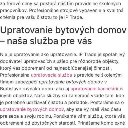
za férové ceny sa postará náš tím pravidelne školených
pracovníkov. Profesionálne strojové vybavenie a kvalitná
chémia pre vašu čistotu to je IP Trade.
Upratovanie bytových domov
– naša služba pre vás
Nie je upratovanie ako upratovanie. IP Trade je spoľahlivý
dodávateľ upratovacích služieb pre rôznorodé objekty,
ktorý vás odbremení od najneobľúbenejšej činnosti.
Profesionálna
upratovacia služba
s pravidelne školeným
tímom zabezpečí
upratovanie bytových domov
v
Bratislave rovnako dobre ako aj
upratovanie kancelárií
či
iných objektov. Naše služby sú zamerané všade tam, kde
je potrebné udržiavať čistotu a poriadok. Postaráme sa o
upratovanie bytových domov
, aby ste vy mali viac času
pre seba a svoju rodinu. Ponúkame vám službu, ktorá vás
odbremení od zbytočných starostí. Prinášame komplexné