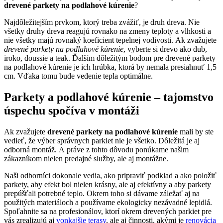
drevené parkety na podlahové kúrenie
?
Najdôležitejším prvkom, ktorý treba zvážiť, je druh dreva. Nie
všetky druhy dreva reagujú rovnako na zmeny teploty a vlhkosti a
nie všetky majú rovnaký koeficient tepelnej vodivosti. Ak zvažujete
drevené parkety na podlahové kúrenie
, vyberte si drevo ako dub,
iroko, doussie a teak. Ďalším dôležitým bodom pre drevené parkety
na podlahové kúrenie je ich hrúbka, ktorá by nemala presiahnuť 1,5
cm. Vďaka tomu bude vedenie tepla optimálne.
Parkety a podlahové kúrenie – tajomstvo
úspechu spočíva v montáži
Ak zvažujete
drevené parkety na podlahové kúrenie
mali by ste
vedieť, že výber správnych parkiet nie je všetko. Dôležitá je aj
odborná montáž. A práve z tohto dôvodu ponúkame našim
zákazníkom nielen predajné služby, ale aj montážne.
Naši odborníci dokonale vedia, ako pripraviť podklad a ako položiť
parkety, aby efekt bol nielen krásny, ale aj efektívny a aby parkety
prepúšťali potrebné teplo. Okrem toho si dávame záležať aj na
použitých materiáloch a používame ekologicky nezávadné lepidlá.
Spoľahnite sa na profesionálov, ktorí okrem drevených parkiet pre
vás zrealizujú aj
vonkajšie terasy
, ale aj činnosti, akými je
renovácia