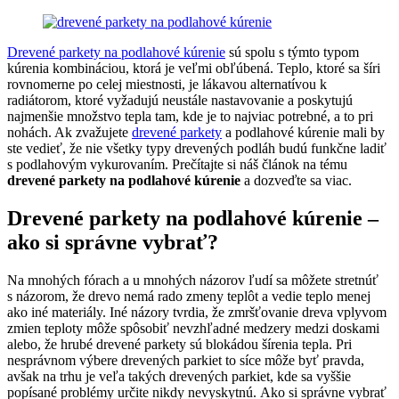
Drevené parkety na podlahové kúrenie
sú spolu s týmto typom
kúrenia kombináciou, ktorá je veľmi obľúbená. Teplo, ktoré sa šíri
rovnomerne po celej miestnosti, je lákavou alternatívou k
radiátorom, ktoré vyžadujú neustále nastavovanie a poskytujú
najmenšie množstvo tepla tam, kde je to najviac potrebné, a to pri
nohách. Ak zvažujete
drevené parkety
a podlahové kúrenie mali by
ste vedieť, že nie všetky typy drevených podláh budú funkčne ladiť
s podlahovým vykurovaním. Prečítajte si náš článok na tému
drevené parkety na podlahové kúrenie
a dozveďte sa viac.
Drevené parkety na podlahové kúrenie –
ako si správne vybrať?
Na mnohých fórach a u mnohých názorov ľudí sa môžete stretnúť
s názorom, že drevo nemá rado zmeny teplôt a vedie teplo menej
ako iné materiály. Iné názory tvrdia, že zmršťovanie dreva vplyvom
zmien teploty môže spôsobiť nevzhľadné medzery medzi doskami
alebo, že hrubé drevené parkety sú blokádou šírenia tepla. Pri
nesprávnom výbere drevených parkiet to síce môže byť pravda,
avšak na trhu je veľa takých drevených parkiet, kde sa vyššie
popísané problémy určite nikdy nevyskytnú. Ako si správne vybrať