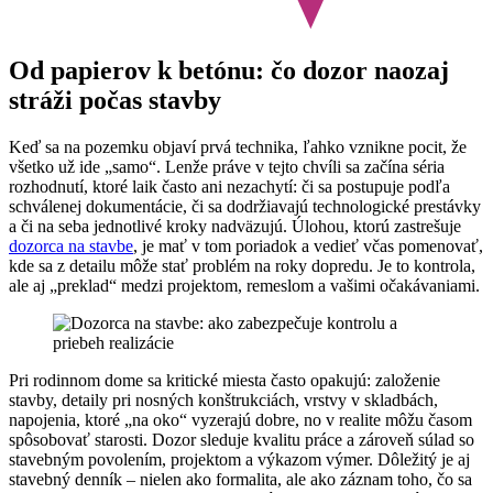
Od papierov k betónu: čo dozor naozaj
stráži počas stavby
Keď sa na pozemku objaví prvá technika, ľahko vznikne pocit, že
všetko už ide „samo“. Lenže práve v tejto chvíli sa začína séria
rozhodnutí, ktoré laik často ani nezachytí: či sa postupuje podľa
schválenej dokumentácie, či sa dodržiavajú technologické prestávky
a či na seba jednotlivé kroky nadväzujú. Úlohou, ktorú zastrešuje
dozorca na stavbe
, je mať v tom poriadok a vedieť včas pomenovať,
kde sa z detailu môže stať problém na roky dopredu. Je to kontrola,
ale aj „preklad“ medzi projektom, remeslom a vašimi očakávaniami.
Pri rodinnom dome sa kritické miesta často opakujú: založenie
stavby, detaily pri nosných konštrukciách, vrstvy v skladbách,
napojenia, ktoré „na oko“ vyzerajú dobre, no v realite môžu časom
spôsobovať starosti. Dozor sleduje kvalitu práce a zároveň súlad so
stavebným povolením, projektom a výkazom výmer. Dôležitý je aj
stavebný denník – nielen ako formalita, ale ako záznam toho, čo sa