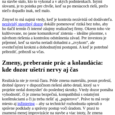
na stavbe stalo, kto to vykonal a v akých podmienkach. Inými
slovami, je to poistka pre chvíle, keď sa po mesiacoch rieši, prečo
niečo dopadlo inak, než malo.
Zmysel to má najmä vtedy, keď je kontrola nezávislá od dodávateľa.
nezávislý stavebný dozor
dokáže pomenovať riziká bez toho, aby
ho tlačil termín či interné záujmy realizačnej firmy. Okrem toho vie
kultivovane, no jasne komunikovať zistenia – ideálne písomne, s
návrhom riešenia a kontrolou odstránenia závad. Pre investora je
príjemné, keď sa stavba neriadi dohadmi a „zvykom“, ale
overiteľnými krokmi a dohodnutými postupmi. A keď je potrebné
pribrzdiť, pribrzdí sa včas.
Zmeny, preberanie prác a kolaudácia:
kde dozor ušetrí nervy aj čas
Realizácia nie je rovná čiara. Príde zmena materiálu, posun profesií,
drobné úpravy v dispozičnom riešení alebo detail, ktorý sa v
projekte nedal domyslieť do poslednej skrutky. Vtedy dozor pomáha
vyhodnotiť, či je zmena bezpečná, kompatibilná s ostatnými
konštrukciami a či ju treba riešiť aj „papierovo“. Práve tu má svoje
miesto aj
inžiniering
– aby sa technické rozhodnutia opierali o
správne podklady a správny postup voči úradom. V praxi to
znamená menej improvizácie na stavbe a viac istoty, že zmena