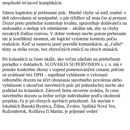
nespôsobí reťazové komplikácie.
Silnou kapitolou je preberanie prác. Mnohé chyby sú totiž zradné: v
deň odovzdania sú nenápadné, o pár týždňov už stoja čas aj peniaze.
Dozor preto priebežne kontroluje kvalitu, upozorňuje dodávateľa na
nedostatky a sleduje ich odstránenie – ideálne tak, aby sa chyby
nezakryli ďalšou vrstvou. V dobre vedenej stavbe potom preberanie
nie je konfliktný moment, ale logické vyústenie kontroly počas
realizácie. Keď sa nastavia jasné pravidlá komunikácie, aj „ťažké“
témy sa riešia vecne, bez zbytočných emócií na oboch stranách.
Pri kolaudácii sa často ukáže, ako veľmi záležalo na priebežnom
poriadku v dokladoch. SLOVAKIA SUPERVISION s. r. o. má v
ponuke konkrétne úkony s vopred pomenovanými cenami, pričom
sú uvádzané bez DPH – napríklad vyhlásenie o vykonaní
odborného dozoru na účel obstarania stavebného povolenia alebo
vyhlásenie o ukončení stavebných prác pri jednoduchej stavbe ako
podklad ku kolaudácii. Zároveň firma otvorene uvádza, že cena
stavebného dozoru sa bežne určuje individuálne podľa okolností
projektu, čo je pri rôznych stavbách prirodzené. Ak staviate v
lokalitách Banská Bystrica, Žilina, Zvolen, Spišská Nová Ves,
Ružomberok, Rožňava či Martin, je príjemné vedieť