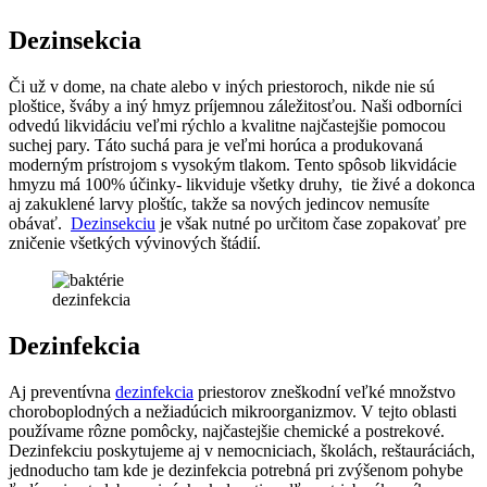
Dezinsekcia
Či už v dome, na chate alebo v iných priestoroch, nikde nie sú
ploštice, šváby a iný hmyz príjemnou záležitosťou. Naši odborníci
odvedú likvidáciu veľmi rýchlo a kvalitne najčastejšie pomocou
suchej pary. Táto suchá para je veľmi horúca a produkovaná
moderným prístrojom s vysokým tlakom. Tento spôsob likvidácie
hmyzu má 100% účinky- likviduje všetky druhy, tie živé a dokonca
aj zakuklené larvy ploštíc, takže sa nových jedincov nemusíte
obávať.
Dezinsekciu
je však nutné po určitom čase zopakovať pre
zničenie všetkých vývinových štádií.
dezinfekcia
Dezinfekcia
Aj preventívna
dezinfekcia
priestorov zneškodní veľké množstvo
choroboplodných a nežiadúcich mikroorganizmov. V tejto oblasti
používame rôzne pomôcky, najčastejšie chemické a postrekové.
Dezinfekciu poskytujeme aj v nemocniciach, školách, reštauráciách,
jednoducho tam kde je dezinfekcia potrebná pri zvýšenom pohybe