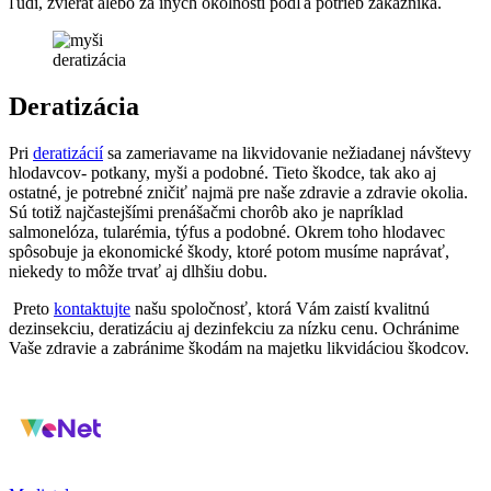
ľudí, zvierat alebo za iných okolnosti podľa potrieb zákazníka.
deratizácia
Deratizácia
Pri
deratizácií
sa zameriavame na likvidovanie nežiadanej návštevy
hlodavcov- potkany, myši a podobné. Tieto škodce, tak ako aj
ostatné, je potrebné zničiť najmä pre naše zdravie a zdravie okolia.
Sú totiž najčastejšími prenášačmi chorôb ako je napríklad
salmonelóza, tularémia, týfus a podobné. Okrem toho hlodavec
spôsobuje ja ekonomické škody, ktoré potom musíme naprávať,
niekedy to môže trvať aj dlhšiu dobu.
Preto
kontaktujte
našu spoločnosť, ktorá Vám zaistí kvalitnú
dezinsekciu, deratizáciu aj dezinfekciu za nízku cenu. Ochránime
Vaše zdravie a zabránime škodám na majetku likvidáciou škodcov.