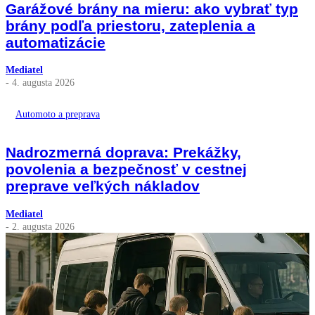
Garážové brány na mieru: ako vybrať typ
brány podľa priestoru, zateplenia a
automatizácie
Mediatel
- 4. augusta 2026
Automoto a preprava
Nadrozmerná doprava: Prekážky,
povolenia a bezpečnosť v cestnej
preprave veľkých nákladov
Mediatel
- 2. augusta 2026