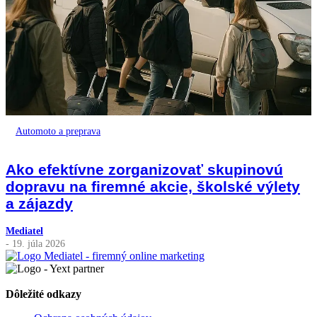
Automoto a preprava
Ako efektívne zorganizovať skupinovú
dopravu na firemné akcie, školské výlety
a zájazdy
Mediatel
- 19. júla 2026
Dôležité odkazy