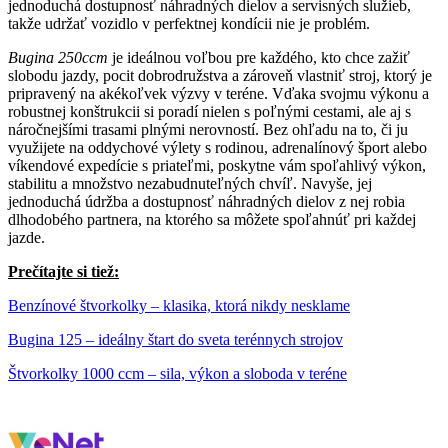
jednoduchá dostupnosť náhradných dielov a servisných služieb,
takže udržať vozidlo v perfektnej kondícii nie je problém.
Bugina 250ccm
je ideálnou voľbou pre každého, kto chce zažiť
slobodu jazdy, pocit dobrodružstva a zároveň vlastniť stroj, ktorý je
pripravený na akékoľvek výzvy v teréne. Vďaka svojmu výkonu a
robustnej konštrukcii si poradí nielen s poľnými cestami, ale aj s
náročnejšími trasami plnými nerovností. Bez ohľadu na to, či ju
využijete na oddychové výlety s rodinou, adrenalínový šport alebo
víkendové expedície s priateľmi, poskytne vám spoľahlivý výkon,
stabilitu a množstvo nezabudnuteľných chvíľ. Navyše, jej
jednoduchá údržba a dostupnosť náhradných dielov z nej robia
dlhodobého partnera, na ktorého sa môžete spoľahnúť pri každej
jazde.
Prečítajte si tiež:
Benzínové štvorkolky – klasika, ktorá nikdy nesklame
Bugina 125 – ideálny štart do sveta terénnych strojov
Štvorkolky 1000 ccm – sila, výkon a sloboda v teréne