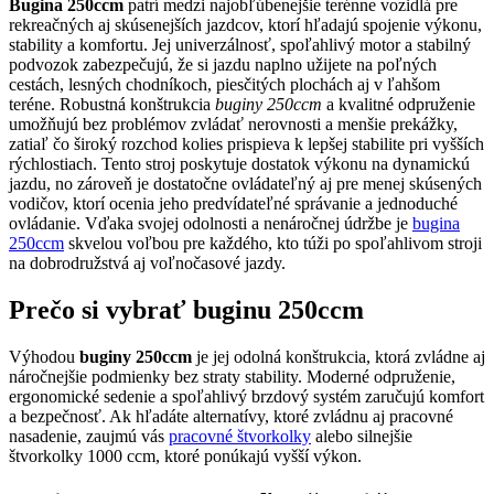
Bugina 250ccm
patrí medzi najobľúbenejšie terénne vozidlá pre
rekreačných aj skúsenejších jazdcov, ktorí hľadajú spojenie výkonu,
stability a komfortu. Jej univerzálnosť, spoľahlivý motor a stabilný
podvozok zabezpečujú, že si jazdu naplno užijete na poľných
cestách, lesných chodníkoch, piesčitých plochách aj v ľahšom
teréne. Robustná konštrukcia
buginy 250ccm
a kvalitné odpruženie
umožňujú bez problémov zvládať nerovnosti a menšie prekážky,
zatiaľ čo široký rozchod kolies prispieva k lepšej stabilite pri vyšších
rýchlostiach. Tento stroj poskytuje dostatok výkonu na dynamickú
jazdu, no zároveň je dostatočne ovládateľný aj pre menej skúsených
vodičov, ktorí ocenia jeho predvídateľné správanie a jednoduché
ovládanie. Vďaka svojej odolnosti a nenáročnej údržbe je
bugina
250ccm
skvelou voľbou pre každého, kto túži po spoľahlivom stroji
na dobrodružstvá aj voľnočasové jazdy.
Prečo si vybrať buginu 250ccm
Výhodou
buginy 250ccm
je jej odolná konštrukcia, ktorá zvládne aj
náročnejšie podmienky bez straty stability. Moderné odpruženie,
ergonomické sedenie a spoľahlivý brzdový systém zaručujú komfort
a bezpečnosť. Ak hľadáte alternatívy, ktoré zvládnu aj pracovné
nasadenie, zaujmú vás
pracovné štvorkolky
alebo silnejšie
štvorkolky 1000 ccm, ktoré ponúkajú vyšší výkon.