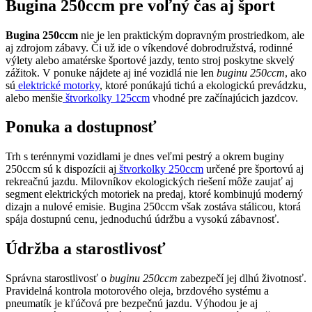
Bugina 250ccm pre voľný čas aj šport
Bugina 250ccm
nie je len praktickým dopravným prostriedkom, ale
aj zdrojom zábavy. Či už ide o víkendové dobrodružstvá, rodinné
výlety alebo amatérske športové jazdy, tento stroj poskytne skvelý
zážitok. V ponuke nájdete aj iné vozidlá nie len
buginu 250ccm
, ako
sú
elektrické motorky
, ktoré ponúkajú tichú a ekologickú prevádzku,
alebo menšie
štvorkolky 125ccm
vhodné pre začínajúcich jazdcov.
Ponuka a dostupnosť
Trh s terénnymi vozidlami je dnes veľmi pestrý a okrem buginy
250ccm sú k dispozícii aj
štvorkolky 250ccm
určené pre športovú aj
rekreačnú jazdu. Milovníkov ekologických riešení môže zaujať aj
segment elektrických motoriek na predaj, ktoré kombinujú moderný
dizajn a nulové emisie. Bugina 250ccm však zostáva stálicou, ktorá
spája dostupnú cenu, jednoduchú údržbu a vysokú zábavnosť.
Údržba a starostlivosť
Správna starostlivosť o
buginu 250ccm
zabezpečí jej dlhú životnosť.
Pravidelná kontrola motorového oleja, brzdového systému a
pneumatík je kľúčová pre bezpečnú jazdu. Výhodou je aj