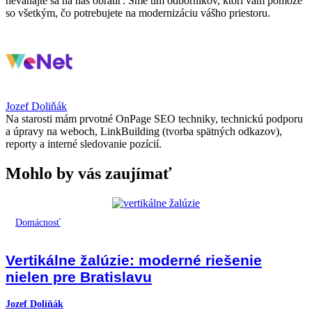
neváhajte sa na nás obrátiť. Sme tím odborníkov, ktorí vám pomôže
so všetkým, čo potrebujete na modernizáciu vášho priestoru.
Jozef Doliňák
Na starosti mám prvotné OnPage SEO techniky, technickú podporu
a úpravy na weboch, LinkBuilding (tvorba spätných odkazov),
reporty a interné sledovanie pozícií.
Mohlo by vás zaujímať
Domácnosť
Vertikálne žalúzie: moderné riešenie
nielen pre Bratislavu
Jozef Doliňák