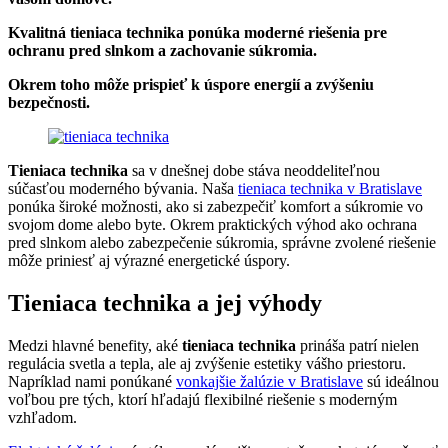
Kvalitná tieniaca technika ponúka moderné riešenia pre
ochranu pred slnkom a zachovanie súkromia.
Okrem toho môže prispieť k úspore energií a zvýšeniu
bezpečnosti.
Tieniaca technika
sa v dnešnej dobe stáva neoddeliteľnou
súčasťou moderného bývania. Naša
tieniaca technika v Bratislave
ponúka široké možnosti, ako si zabezpečiť komfort a súkromie vo
svojom dome alebo byte. Okrem praktických výhod ako ochrana
pred slnkom alebo zabezpečenie súkromia, správne zvolené riešenie
môže priniesť aj výrazné energetické úspory.
Tieniaca technika a jej výhody
Medzi hlavné benefity, aké
tieniaca technika
prináša patrí nielen
regulácia svetla a tepla, ale aj zvýšenie estetiky vášho priestoru.
Napríklad nami ponúkané
vonkajšie žalúzie v Bratislave
sú ideálnou
voľbou pre tých, ktorí hľadajú flexibilné riešenie s moderným
vzhľadom.