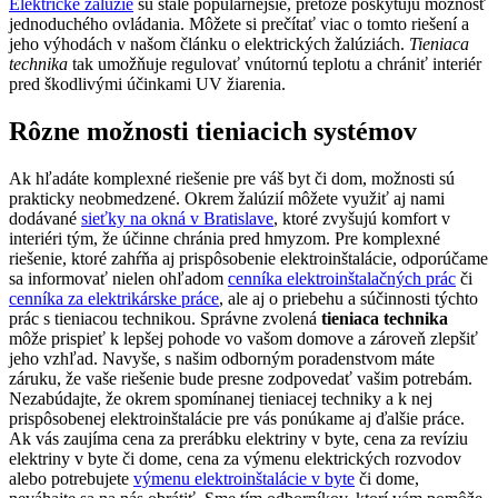
Elektrické žalúzie
sú stále populárnejšie, pretože poskytujú možnosť
jednoduchého ovládania. Môžete si prečítať viac o tomto riešení a
jeho výhodách v našom článku o elektrických žalúziách.
Tieniaca
technika
tak umožňuje regulovať vnútornú teplotu a chrániť interiér
pred škodlivými účinkami UV žiarenia.
Rôzne možnosti tieniacich systémov
Ak hľadáte komplexné riešenie pre váš byt či dom, možnosti sú
prakticky neobmedzené. Okrem žalúzií môžete využiť aj nami
dodávané
sieťky na okná v Bratislave
, ktoré zvyšujú komfort v
interiéri tým, že účinne chránia pred hmyzom. Pre komplexné
riešenie, ktoré zahŕňa aj prispôsobenie elektroinštalácie, odporúčame
sa informovať nielen ohľadom
cenníka elektroinštalačných prác
či
cenníka za elektrikárske práce
, ale aj o priebehu a súčinnosti týchto
prác s tieniacou technikou. Správne zvolená
tieniaca technika
môže prispieť k lepšej pohode vo vašom domove a zároveň zlepšiť
jeho vzhľad. Navyše, s našim odborným poradenstvom máte
záruku, že vaše riešenie bude presne zodpovedať vašim potrebám.
Nezabúdajte, že okrem spomínanej tieniacej techniky a k nej
prispôsobenej elektroinštalácie pre vás ponúkame aj ďalšie práce.
Ak vás zaujíma cena za prerábku elektriny v byte, cena za revíziu
elektriny v byte či dome, cena za výmenu elektrických rozvodov
alebo potrebujete
výmenu elektroinštalácie v byte
či dome,