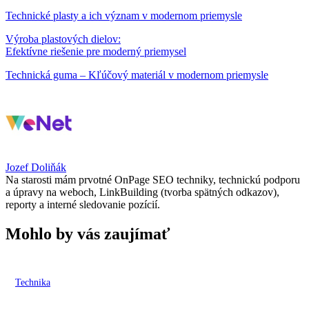
Technické plasty a ich význam v modernom priemysle
Výroba plastových dielov:
Efektívne riešenie pre moderný priemysel
Technická guma – Kľúčový materiál v modernom priemysle
Jozef Doliňák
Na starosti mám prvotné OnPage SEO techniky, technickú podporu
a úpravy na weboch, LinkBuilding (tvorba spätných odkazov),
reporty a interné sledovanie pozícií.
Mohlo by vás zaujímať
Technika