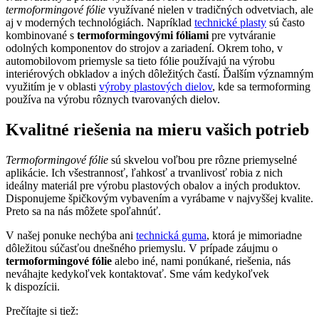
termoformingové fólie
využívané nielen v tradičných odvetviach, ale
aj v moderných technológiách. Napríklad
technické plasty
sú často
kombinované s
termoformingovými fóliami
pre vytváranie
odolných komponentov do strojov a zariadení. Okrem toho, v
automobilovom priemysle sa tieto fólie používajú na výrobu
interiérových obkladov a iných dôležitých častí. Ďalším významným
využitím je v oblasti
výroby plastových dielov
, kde sa termoforming
používa na výrobu rôznych tvarovaných dielov.
Kvalitné riešenia na mieru vašich potrieb
Termoformingové fólie
sú skvelou voľbou pre rôzne priemyselné
aplikácie. Ich všestrannosť, ľahkosť a trvanlivosť robia z nich
ideálny materiál pre výrobu plastových obalov a iných produktov.
Disponujeme špičkovým vybavením a vyrábame v najvyššej kvalite.
Preto sa na nás môžete spoľahnúť.
V našej ponuke nechýba ani
technická guma
, ktorá je mimoriadne
dôležitou súčasťou dnešného priemyslu. V prípade záujmu o
termoformingové fólie
alebo iné, nami ponúkané, riešenia, nás
neváhajte kedykoľvek kontaktovať. Sme vám kedykoľvek
k dispozícii.
Prečítajte si tiež: