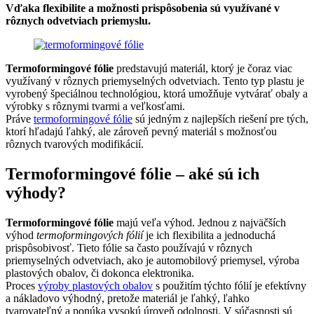
Vďaka flexibilite a možnosti prispôsobenia sú využívané v
rôznych odvetviach priemyslu.
Termoformingové fólie
predstavujú materiál, ktorý je čoraz viac
využívaný v rôznych priemyselných odvetviach. Tento typ plastu je
vyrobený špeciálnou technológiou, ktorá umožňuje vytvárať obaly a
výrobky s rôznymi tvarmi a veľkosťami.
Práve
termoformingové fólie
sú jedným z najlepších riešení pre tých,
ktorí hľadajú ľahký, ale zároveň pevný materiál s možnosťou
rôznych tvarových modifikácií.
Termoformingové fólie – aké sú ich
výhody
?
Termoformingové fólie
majú veľa výhod. Jednou z najväčších
výhod
termoformingových fólií
je ich flexibilita a jednoduchá
prispôsobivosť. Tieto fólie sa často používajú v rôznych
priemyselných odvetviach, ako je automobilový priemysel, výroba
plastových obalov, či dokonca elektronika.
Proces
výroby plastových obalov
s použitím týchto fólií je efektívny
a nákladovo výhodný, pretože materiál je ľahký, ľahko
tvarovateľný a ponúka vysokú úroveň odolnosti. V súčasnosti sú