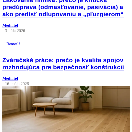
predúprava (odmasťovanie, pasivácia) a
ako predísť odlupovaniu a „pľuzgierom“
Mediatel
- 3. júla 2026
Remeslá
Zváračské práce: prečo je kvalita spojov
rozhodujúca pre bezpečnosť konštrukcií
Mediatel
- 16. mája 2026