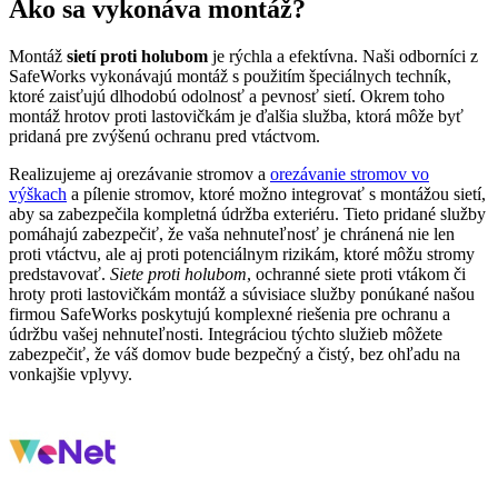
Ako sa vykonáva montáž?
Montáž
sietí proti holubom
je rýchla a efektívna. Naši odborníci z
SafeWorks vykonávajú montáž s použitím špeciálnych techník,
ktoré zaisťujú dlhodobú odolnosť a pevnosť sietí. Okrem toho
montáž hrotov proti lastovičkám je ďalšia služba, ktorá môže byť
pridaná pre zvýšenú ochranu pred vtáctvom.
Realizujeme aj orezávanie stromov a
orezávanie stromov vo
výškach
a pílenie stromov, ktoré možno integrovať s montážou sietí,
aby sa zabezpečila kompletná údržba exteriéru. Tieto pridané služby
pomáhajú zabezpečiť, že vaša nehnuteľnosť je chránená nie len
proti vtáctvu, ale aj proti potenciálnym rizikám, ktoré môžu stromy
predstavovať.
Siete proti holubom
, ochranné siete proti vtákom či
hroty proti lastovičkám montáž a súvisiace služby ponúkané našou
firmou SafeWorks poskytujú komplexné riešenia pre ochranu a
údržbu vašej nehnuteľnosti. Integráciou týchto služieb môžete
zabezpečiť, že váš domov bude bezpečný a čistý, bez ohľadu na
vonkajšie vplyvy.