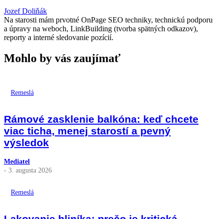
Jozef Doliňák
Na starosti mám prvotné OnPage SEO techniky, technickú podporu
a úpravy na weboch, LinkBuilding (tvorba spätných odkazov),
reporty a interné sledovanie pozícií.
Mohlo by vás zaujímať
Remeslá
Rámové zasklenie balkóna: keď chcete
viac ticha, menej starostí a pevný
výsledok
Mediatel
- 3. augusta 2026
Remeslá
Lakovanie hliníka: prečo je kritická