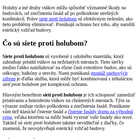
Holuby a iné druhy vtákov môžu spôsobiť významné škody na
budovách, od znečistenia fasád až po poškodenie strešných
konštrukcií. Práve
siete proti holubom
sú efektívnym riešením, ako
tieto problémy eliminovať. Ponúkajú ochranu bez toho, aby narušili
estetický vzhľad budovy.
Čo sú siete proti holubom?
Siete proti holubom
sú vyrobené z odolného materiálu, ktorý
zabraňuje pristátí vtákov na neželaných miestach. Tieto sieťky
možno ľahko nainštalovať na rôzne časti exteriérov budov, ako sú
odkvapy, balkóny a strechy. Nami ponúkaná
montáž snehových
zábran
je ďalšia služba, ktorá môže byť kombinovaná s inštaláciou
sietí proti holubom
pre komplexnú ochranu.
Hlavným benefitom
sietí proti holubom
je ich schopnosť zamedziť
pristávaniu a hniezdeniu vtákov na chránených miestach. Tým sa
výrazne znižuje riziko poškodenia a znečistenia fasád. Ponúkame
vám tiež klasické čistenie fasád a
čistenie fasády domu za výhodnú
cenu
, vďaka ktorému sa môže budú vyzerať vaše fasády ako nové.
Taktiež sú
siete proti holubom
takmer neviditeľné z diaľky, čo
znamená, že neovplyvňujú estetický vzhľad budovy.