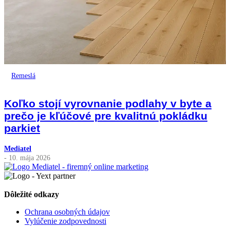
Remeslá
Koľko stojí vyrovnanie podlahy v byte a
prečo je kľúčové pre kvalitnú pokládku
parkiet
Mediatel
- 10. mája 2026
Dôležité odkazy
Ochrana osobných údajov
Vylúčenie zodpovednosti