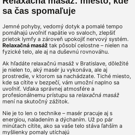
Relaxačná masáž: miesto, kde
sa čas spomaľuje
Jemné pohyby, vedomý dotyk a pomalé tempo
pomáhajú uvoľniť napätie vo svaloch, zlepšiť
prietok lymfy a zároveň upokojiť nervový systém.
Relaxačná masáž
tak pôsobí celostne – nielen na
fyzické telo, ale aj na duševnú rovnováhu.
Ak hľadáte relaxačnú masáž v Bratislave, dôležité
je nielen to, aký masér ju vykonáva, ale aj
prostredie, v ktorom sa nachádzate. Tiché miesto,
kde sa cítite v bezpečí, vám umožní naplno sa
uvoľniť. Vďaka správnej atmosfére a
profesionálnemu prístupu sa
relaxačná masáž
mení na skutočný zážitok.
Nie je to len o technike – masér pracuje aj s
energiou, naladením a dýchaním. Už po pár
minútach cítite, ako sa vaše telo stáva ľahším a
myšlienky pomaly utíchajú