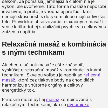
celkom. Je pomalšia, jemnejšia a cieľom nie je
výkon, ale uvoľnenie. Táto forma masáže nepôsobí
invazívne, a preto je vhodná aj pre ľudí, ktorí
nemajú skúsenosti s dotykom alebo majú citlivejšie
telo. Pravidelné absolvovanie relaxačných masáží
vedie k dlhodobej stabilizácii psychiky a celkovému
zníženiu napätia.
Relaxačná masáž a kombinácia
s inými technikami
Ak chcete účinok masáže ešte znásobiť,
vyskúšajte relaxačnú masáž v kombinácii s inými
technikami. Skvelou voľbou je napríklad
reflexná
masáž
, ktorá cez tlakové body na chodidlách
harmonizuje vnútorné orgány a celkový
energetický tok.
Prínosná môže byť aj
masáž
kombinovaná s
relaxačnými technikami, ako sú
dynamické