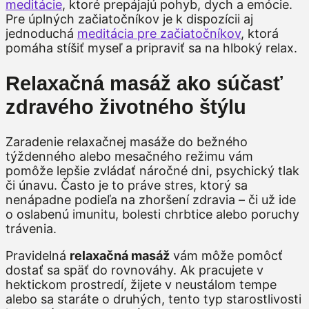
meditácie
, ktoré prepájajú pohyb, dych a emócie.
Pre úplných začiatočníkov je k dispozícii aj
jednoduchá
meditácia pre začiatočníkov
, ktorá
pomáha stíšiť myseľ a pripraviť sa na hlboký relax.
Relaxačná masáž ako súčasť
zdravého životného štýlu
Zaradenie relaxačnej masáže do bežného
týždenného alebo mesačného režimu vám
pomôže lepšie zvládať náročné dni, psychický tlak
či únavu. Často je to práve stres, ktorý sa
nenápadne podieľa na zhoršení zdravia – či už ide
o oslabenú imunitu, bolesti chrbtice alebo poruchy
trávenia.
Pravidelná
relaxačná masáž
vám môže pomôcť
dostať sa späť do rovnováhy. Ak pracujete v
hektickom prostredí, žijete v neustálom tempe
alebo sa staráte o druhých, tento typ starostlivosti