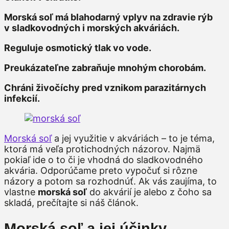
Morská soľ má blahodarný vplyv na zdravie rýb
v sladkovodných i morských akváriách.
Reguluje osmotický tlak vo vode.
Preukázateľne zabraňuje mnohým chorobám.
Chráni živočíchy pred vznikom parazitárnych
infekcií.
Morská soľ
a jej využitie v akváriách – to je téma,
ktorá má veľa protichodných názorov. Najmä
pokiaľ ide o to či je vhodná do sladkovodného
akvária. Odporúčame preto vypočuť si rôzne
názory a potom sa rozhodnúť. Ak vás zaujíma, to
vlastne
morská soľ
do akvárií je alebo z čoho sa
skladá, prečítajte si náš článok.
Morská soľ a jej účinky