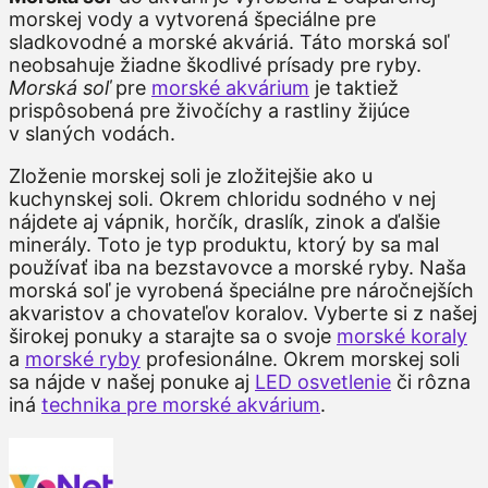
morskej vody a vytvorená špeciálne pre
sladkovodné a morské akváriá. Táto morská soľ
neobsahuje žiadne škodlivé prísady pre ryby.
Morská soľ
pre
morské akvárium
je taktiež
prispôsobená pre živočíchy a rastliny žijúce
v slaných vodách.
Zloženie morskej soli je zložitejšie ako u
kuchynskej soli. Okrem chloridu sodného v nej
nájdete aj vápnik, horčík, draslík, zinok a ďalšie
minerály. Toto je typ produktu, ktorý by sa mal
používať iba na bezstavovce a morské ryby. Naša
morská soľ je vyrobená špeciálne pre náročnejších
akvaristov a chovateľov koralov. Vyberte si z našej
širokej ponuky a starajte sa o svoje
morské koraly
a
morské ryby
profesionálne. Okrem morskej soli
sa nájde v našej ponuke aj
LED osvetlenie
či rôzna
iná
technika pre morské akvárium
.