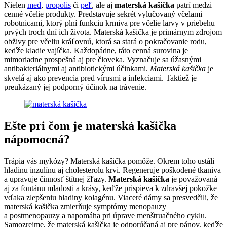
Nielen
med
,
propolis
či
peľ
, ale aj
materská kašička
patrí medzi
cenné včelie produkty. Predstavuje sekrét vylučovaný včelami –
robotnicami, ktorý plní funkciu krmiva pre včelie larvy v priebehu
prvých troch dní ich života. Materská kašička je primárnym zdrojom
obživy pre včeliu kráľovnú, ktorá sa stará o pokračovanie rodu,
keďže kladie vajíčka. Každopádne, táto cenná surovina je
mimoriadne prospešná aj pre človeka. Vyznačuje sa úžasnými
antibakteriálnymi aj antibiotickými účinkami.
Materská kašička
je
skvelá aj ako prevencia pred vírusmi a infekciami. Taktiež je
preukázaný jej podporný účinok na trávenie.
Ešte pri čom je materská kašička
nápomocná?
Trápia vás mykózy? Materská kašička pomôže. Okrem toho ustáli
hladinu inzulínu aj cholesterolu krvi. Regeneruje poškodené tkaniva
a upravuje činnosť štítnej žľazy.
Materská kašička
je považovaná
aj za fontánu mladosti a krásy, keďže prispieva k zdravšej pokožke
vďaka zlepšeniu hladiny kolagénu. Viaceré dámy sa presvedčili, že
materská kašička zmierňuje symptómy menopauzy
a postmenopauzy a napomáha pri úprave menštruačného cyklu.
Samozrejme, že materská kašička je odporúčaná aj pre pánov, keďže