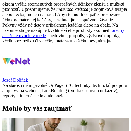
okrem vyššie spomenutých prospešných účinkov zlepšuje mužskú
plodnosť. Upozorňujeme, že
materská kašička
je doplnková terapia
alebo liečba, nie ich náhrada! Aby ste mohli čerpať z prospešných
účinkov materskej kašičky, nezabúdajte na správne užívanie.
Pokyny vždy nájdete v pribalenom letáčiku alebo na obale. Na
našom e-shope nakúpite kvalitné včelie produkty ako med,
ore
c
hy
a sušené ovocie v mede
, medovinu, propolis, výživové doplnky,
včeliu kozmetiku či sviečky, materskú kašičku nevynímajúc.
Jozef Doliňák
Na starosti mám prvotné OnPage SEO techniky, technickú podporu
a úpravy na weboch, LinkBuilding (tvorba spätných odkazov),
reporty a interné sledovanie pozícií.
Mohlo by vás zaujímať